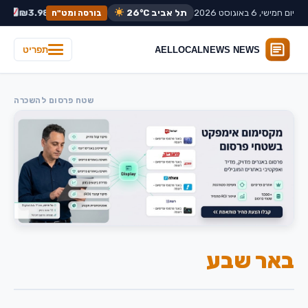
יום חמישי, 6 באוגוסט 2026
תל אביב
26°C
דולר:
₪3.65
אירו:
₪3.98
ת"א 35:
בורסה ומט"ח
תפריט
שטח פרסום להשכרה
באר שבע