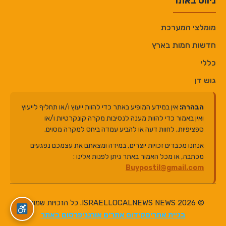
ניווט באתר
מומלצי המערכת
חדשות חמות בארץ
כללי
גוש דן
הבהרה:
אין במידע המופיע באתר כדי להוות ייעוץ ו/או תחליף לייעוץ
ואין באמור כדי להוות מענה לנסיבות מקרה קונקרטיות ו/או
ספציפיות, לחוות דעה או להביע עמדה ביחס למקרה מסוים.
אנחנו מכבדים זכויות יוצרים, במידה ומצאתם את עצמכם נפגעים
מכתבה, או מכל האמור באתר ניתן לפנות אלינו :
Buypostil@gmail.com
© 2026 ISRAELLOCALNEWS NEWS. כל הזכויות שמורות.
בניית אתרים
קידום אתרים אורגני
פרסום באתר