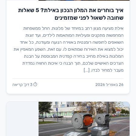
איך בוחרים את המלון הנכון באילת? 5 שאלות
שחובה לשאול לפני שמזמינים
אילת מציעה מגוון רחב במיוחד של מלונות. החל ממשפחות
המחפשות מתקנים ופעילויות המותאמות לילדים, ועד זוגות
השואפים לחופשה רומנטית באווירה רגועה ומעודנת, כל אחד
יכול למצוא את האירוח שמתאים לו. עם זאת, השפע המאפיין את
המלונות באילת מחייב בחירה קפדנית המבוססת על הבנת
הצרכים האישיים שלכם, תוך הבנה כי איכות החוויה נמדדת
מעבר למחיר לבדו. […]
26 באפריל 2026
⏱ 3 דק' קריאה