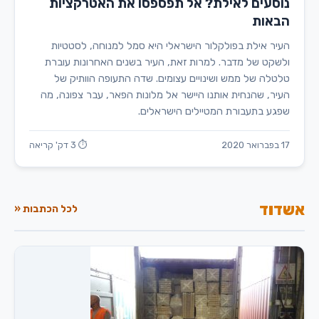
נוסעים לאילת? אל תפספסו את האטרקציות
הבאות
העיר אילת בפולקלור הישראלי היא סמל למנוחה, לסטטיות
ולשקט של מדבר. למרות זאת, העיר בשנים האחרונות עוברת
טלטלה של ממש ושינויים עצומים. שדה התעופה הוותיק של
העיר, שהנחית אותנו היישר אל מלונות הפאר, עבר צפונה, מה
שפגע בתעבורת המטיילים הישראלים.
17 בפברואר 2020
⏱ 3 דק' קריאה
אשדוד
לכל הכתבות «