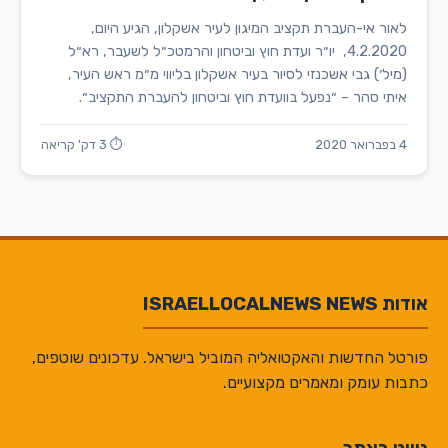
לאור אי-העברת תקציב המיגון לעיר אשקלון, הגיע היום,
4.2.2020, יו״ר ועדת חוץ וביטחון והרמטכ״ל לשעבר, רא״ל
(מיל׳) גבי אשכנזי לסיור בעיר אשקלון בליווי מ״מ ראש העיר,
איתי סהר – ״נפעל בוועדת חוץ וביטחון להעברת התקציב״.
4 בפברואר 2020
⏱ 3 דק' קריאה
אודות ISRAELLOCALNEWS NEWS
פורטל החדשות והאקטואליה המוביל בישראל. עדכונים שוטפים,
כתבות עומק ומאמרים מקצועיים.