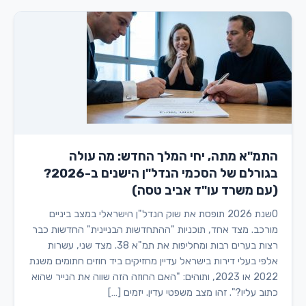
התמ"א מתה, יחי המלך החדש: מה עולה
בגורלם של הסכמי הנדל"ן הישנים ב-2026?
(עם משרד עו"ד אביב טסה)
0שנת 2026 תופסת את שוק הנדל"ן הישראלי במצב ביניים
מורכב. מצד אחד, תוכניות "ההתחדשות הבניינית" החדשות כבר
רצות בערים רבות ומחליפות את תמ"א 38. מצד שני, עשרות
אלפי בעלי דירות בישראל עדיין מחזיקים ביד חוזים חתומים משנת
2022 או 2023, ותוהים: "האם החוזה הזה שווה את הנייר שהוא
כתוב עליו?". זהו מצב משפטי עדין. יזמים […]