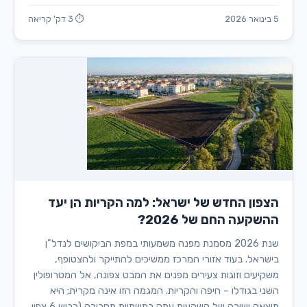
5 בינואר 2026
⏱ 3 דק' קריאה
הצפון החדש של ישראל: למה הקריות הן יעד
ההשקעה החם של 2026?
שנת 2026 מסמנת מפנה משמעותי במפת הביקושים לנדל"ן
בישראל. בעוד אזורי המרכז ממשיכים להתייקר ולהצטופף,
משקיעים וזוגות צעירים מפנים את המבט צפונה, אל המטרופולין
השני בגודלו – חיפה והקריות. המגמה הזו אינה מקרית; היא
תוצאה ישירה של השקעות עתק בתשתיות תחבורה (כביש 6 צפון,