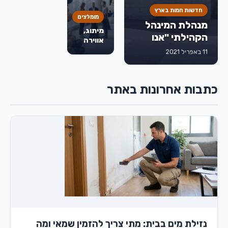
לפני
חדשות חמות בארץ
שמחליטים
מומלצים
מנהלת המינהל
מיתוג,
הקהילתי "אנו
אווירה
מודים לחברת
וחוויה:
11 באפריל 2021
איך
דואר ישראל
בלונים
שתאפשר לנו
משדרגים
לתמוך בעובדים
כתבות אחרונות באתר
אירועים
עם מוגבלויות
עסקיים
ולשלב אותם
בשוק העבודה"
נזילת מים בבית: מתי צריך להזמין שמאי ומה