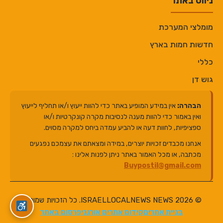
ניווט באתר
מומלצי המערכת
חדשות חמות בארץ
כללי
גוש דן
הבהרה:
אין במידע המופיע באתר כדי להוות ייעוץ ו/או תחליף לייעוץ
ואין באמור כדי להוות מענה לנסיבות מקרה קונקרטיות ו/או
ספציפיות, לחוות דעה או להביע עמדה ביחס למקרה מסוים.
אנחנו מכבדים זכויות יוצרים, במידה ומצאתם את עצמכם נפגעים
מכתבה, או מכל האמור באתר ניתן לפנות אלינו :
Buypostil@gmail.com
© 2026 ISRAELLOCALNEWS NEWS. כל הזכויות שמורות.
בניית אתרים
קידום אתרים אורגני
פרסום באתר