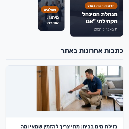
לפני
חדשות חמות בארץ
שמחליטים
מומלצים
מנהלת המינהל
מיתוג,
הקהילתי "אנו
אווירה
מודים לחברת
וחוויה:
11 באפריל 2021
איך
דואר ישראל
בלונים
שתאפשר לנו
משדרגים
לתמוך בעובדים
כתבות אחרונות באתר
אירועים
עם מוגבלויות
עסקיים
ולשלב אותם
בשוק העבודה"
נזילת מים בבית: מתי צריך להזמין שמאי ומה