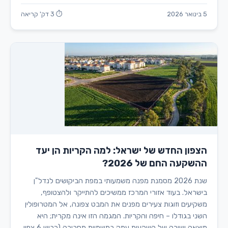
5 בינואר 2026
⏱ 3 דק' קריאה
הצפון החדש של ישראל: למה הקריות הן יעד
ההשקעה החם של 2026?
שנת 2026 מסמנת מפנה משמעותי במפת הביקושים לנדל"ן
בישראל. בעוד אזורי המרכז ממשיכים להתייקר ולהצטופף,
משקיעים וזוגות צעירים מפנים את המבט צפונה, אל המטרופולין
השני בגודלו – חיפה והקריות. המגמה הזו אינה מקרית; היא
תוצאה ישירה של השקעות עתק בתשתיות תחבורה (כביש 6 צפון,