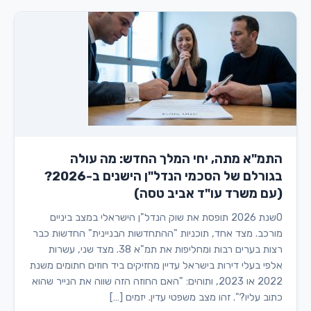
התמ"א מתה, יחי המלך החדש: מה עולה
בגורלם של הסכמי הנדל"ן הישנים ב-2026?
(עם משרד עו"ד אביב טסה)
0שנת 2026 תופסת את שוק הנדל"ן הישראלי במצב ביניים
מורכב. מצד אחד, תוכניות "ההתחדשות הבניינית" החדשות כבר
רצות בערים רבות ומחליפות את תמ"א 38. מצד שני, עשרות
אלפי בעלי דירות בישראל עדיין מחזיקים ביד חוזים חתומים משנת
2022 או 2023, ותוהים: "האם החוזה הזה שווה את הנייר שהוא
כתוב עליו?". זהו מצב משפטי עדין. יזמים […]