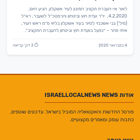
לאור אי-העברת תקציב המיגון לעיר אשקלון, הגיע היום,
4.2.2020, יו״ר ועדת חוץ וביטחון והרמטכ״ל לשעבר, רא״ל
(מיל׳) גבי אשכנזי לסיור בעיר אשקלון בליווי מ״מ ראש העיר,
איתי סהר – ״נפעל בוועדת חוץ וביטחון להעברת התקציב״.
4 בפברואר 2020
⏱ 3 דק' קריאה
אודות ISRAELLOCALNEWS NEWS
פורטל החדשות והאקטואליה המוביל בישראל. עדכונים שוטפים,
כתבות עומק ומאמרים מקצועיים.