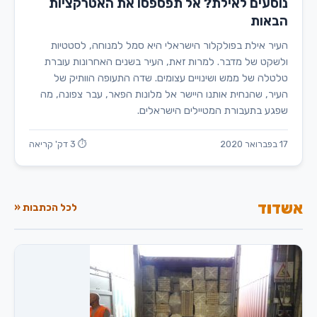
נוסעים לאילת? אל תפספסו את האטרקציות
הבאות
העיר אילת בפולקלור הישראלי היא סמל למנוחה, לסטטיות
ולשקט של מדבר. למרות זאת, העיר בשנים האחרונות עוברת
טלטלה של ממש ושינויים עצומים. שדה התעופה הוותיק של
העיר, שהנחית אותנו היישר אל מלונות הפאר, עבר צפונה, מה
שפגע בתעבורת המטיילים הישראלים.
17 בפברואר 2020
⏱ 3 דק' קריאה
אשדוד
לכל הכתבות «