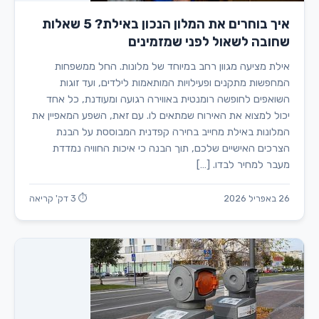
איך בוחרים את המלון הנכון באילת? 5 שאלות
שחובה לשאול לפני שמזמינים
אילת מציעה מגוון רחב במיוחד של מלונות. החל ממשפחות
המחפשות מתקנים ופעילויות המותאמות לילדים, ועד זוגות
השואפים לחופשה רומנטית באווירה רגועה ומעודנת, כל אחד
יכול למצוא את האירוח שמתאים לו. עם זאת, השפע המאפיין את
המלונות באילת מחייב בחירה קפדנית המבוססת על הבנת
הצרכים האישיים שלכם, תוך הבנה כי איכות החוויה נמדדת
מעבר למחיר לבדו. […]
26 באפריל 2026
⏱ 3 דק' קריאה