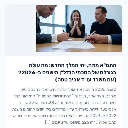
התמ"א מתה, יחי המלך החדש: מה עולה
בגורלם של הסכמי הנדל"ן הישנים ב-2026?
(עם משרד עו"ד אביב טסה)
0שנת 2026 תופסת את שוק הנדל"ן הישראלי במצב ביניים
מורכב. מצד אחד, תוכניות "ההתחדשות הבניינית" החדשות כבר
רצות בערים רבות ומחליפות את תמ"א 38. מצד שני, עשרות
אלפי בעלי דירות בישראל עדיין מחזיקים ביד חוזים חתומים משנת
2022 או 2023, ותוהים: "האם החוזה הזה שווה את הנייר שהוא
כתוב עליו?". זהו מצב משפטי עדין. יזמים […]