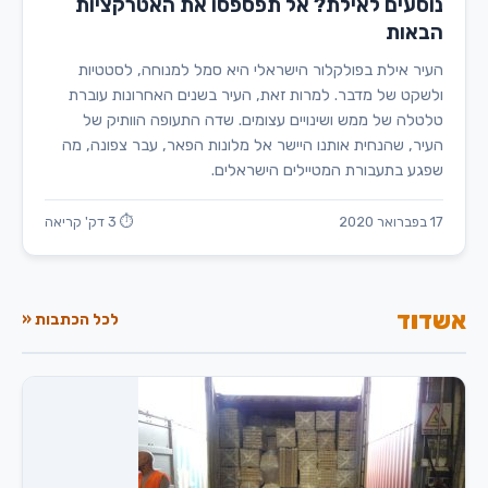
נוסעים לאילת? אל תפספסו את האטרקציות
הבאות
העיר אילת בפולקלור הישראלי היא סמל למנוחה, לסטטיות
ולשקט של מדבר. למרות זאת, העיר בשנים האחרונות עוברת
טלטלה של ממש ושינויים עצומים. שדה התעופה הוותיק של
העיר, שהנחית אותנו היישר אל מלונות הפאר, עבר צפונה, מה
שפגע בתעבורת המטיילים הישראלים.
17 בפברואר 2020
⏱ 3 דק' קריאה
אשדוד
לכל הכתבות «