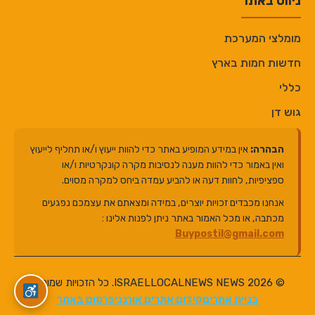
ניווט באתר
מומלצי המערכת
חדשות חמות בארץ
כללי
גוש דן
הבהרה:
אין במידע המופיע באתר כדי להוות ייעוץ ו/או תחליף לייעוץ
ואין באמור כדי להוות מענה לנסיבות מקרה קונקרטיות ו/או
ספציפיות, לחוות דעה או להביע עמדה ביחס למקרה מסוים.
אנחנו מכבדים זכויות יוצרים, במידה ומצאתם את עצמכם נפגעים
מכתבה, או מכל האמור באתר ניתן לפנות אלינו :
Buypostil@gmail.com
© 2026 ISRAELLOCALNEWS NEWS. כל הזכויות שמורות.
בניית אתרים
קידום אתרים אורגני
פרסום באתר