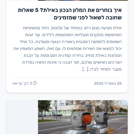
איך בוחרים את המלון הנכון באילת? 5 שאלות
שחובה לשאול לפני שמזמינים
אילת מציעה מגוון רחב במיוחד של מלונות. החל ממשפחות
המחפשות מתקנים ופעילויות המותאמות לילדים, ועד זוגות
השואפים לחופשה רומנטית באווירה רגועה ומעודנת, כל אחד
יכול למצוא את האירוח שמתאים לו. עם זאת, השפע המאפיין את
המלונות באילת מחייב בחירה קפדנית המבוססת על הבנת
הצרכים האישיים שלכם, תוך הבנה כי איכות החוויה נמדדת
מעבר למחיר לבדו. […]
26 באפריל 2026
⏱ 3 דק' קריאה