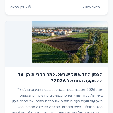
5 בינואר 2026
⏱ 3 דק' קריאה
הצפון החדש של ישראל: למה הקריות הן יעד
ההשקעה החם של 2026?
שנת 2026 מסמנת מפנה משמעותי במפת הביקושים לנדל"ן
בישראל. בעוד אזורי המרכז ממשיכים להתייקר ולהצטופף,
משקיעים וזוגות צעירים מפנים את המבט צפונה, אל המטרופולין
השני בגודלו – חיפה והקריות. המגמה הזו אינה מקרית; היא
תוצאה ישירה של השקעות עתק בתשתיות תחבורה (כביש 6 צפון,