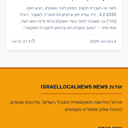
לאור אי-העברת תקציב המיגון לעיר אשקלון, הגיע היום,
4.2.2020, יו״ר ועדת חוץ וביטחון והרמטכ״ל לשעבר, רא״ל
(מיל׳) גבי אשכנזי לסיור בעיר אשקלון בליווי מ״מ ראש העיר,
איתי סהר – ״נפעל בוועדת חוץ וביטחון להעברת התקציב״.
4 בפברואר 2020
⏱ 3 דק' קריאה
אודות ISRAELLOCALNEWS NEWS
פורטל החדשות והאקטואליה המוביל בישראל. עדכונים שוטפים,
כתבות עומק ומאמרים מקצועיים.