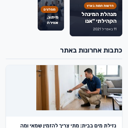
לפני
חדשות חמות בארץ
שמחליטים
מומלצים
מנהלת המינהל
מיתוג,
הקהילתי "אנו
אווירה
מודים לחברת
וחוויה:
11 באפריל 2021
איך
דואר ישראל
בלונים
שתאפשר לנו
משדרגים
לתמוך בעובדים
כתבות אחרונות באתר
אירועים
עם מוגבלויות
עסקיים
ולשלב אותם
בשוק העבודה"
נזילת מים בבית: מתי צריך להזמין שמאי ומה