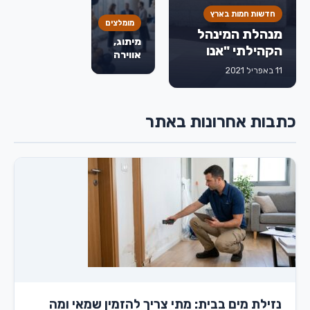
לפני
חדשות חמות בארץ
שמחליטים
מומלצים
מנהלת המינהל
מיתוג,
הקהילתי "אנו
אווירה
מודים לחברת
וחוויה:
11 באפריל 2021
איך
דואר ישראל
בלונים
שתאפשר לנו
משדרגים
לתמוך בעובדים
כתבות אחרונות באתר
אירועים
עם מוגבלויות
עסקיים
ולשלב אותם
בשוק העבודה"
נזילת מים בבית: מתי צריך להזמין שמאי ומה