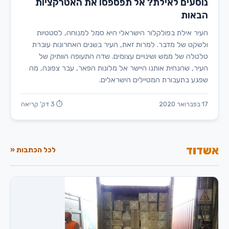
נוסעים לאילת? אל תפספסו את האטרקציות
הבאות
העיר אילת בפולקלור הישראלי היא סמל למנוחה, לסטטיות
ולשקט של מדבר. למרות זאת, העיר בשנים האחרונות עוברת
טלטלה של ממש ושינויים עצומים. שדה התעופה הוותיק של
העיר, שהנחית אותנו היישר אל מלונות הפאר, עבר צפונה, מה
שפגע בתעבורת המטיילים הישראלים.
17 בפברואר 2020
⏱ 3 דק' קריאה
אשדוד
לכל הכתבות «