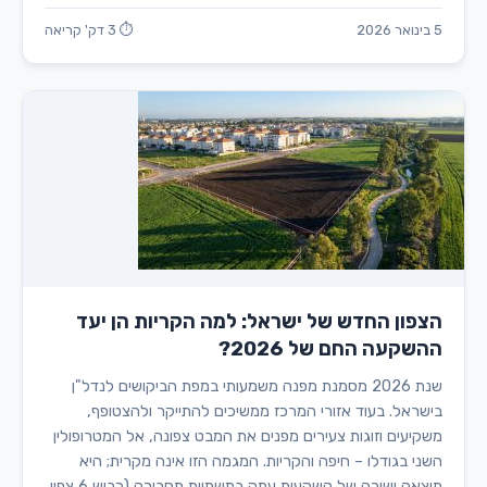
5 בינואר 2026
⏱ 3 דק' קריאה
הצפון החדש של ישראל: למה הקריות הן יעד
ההשקעה החם של 2026?
שנת 2026 מסמנת מפנה משמעותי במפת הביקושים לנדל"ן
בישראל. בעוד אזורי המרכז ממשיכים להתייקר ולהצטופף,
משקיעים וזוגות צעירים מפנים את המבט צפונה, אל המטרופולין
השני בגודלו – חיפה והקריות. המגמה הזו אינה מקרית; היא
תוצאה ישירה של השקעות עתק בתשתיות תחבורה (כביש 6 צפון,