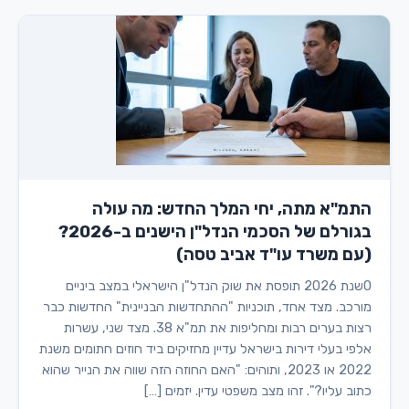
התמ"א מתה, יחי המלך החדש: מה עולה
בגורלם של הסכמי הנדל"ן הישנים ב-2026?
(עם משרד עו"ד אביב טסה)
0שנת 2026 תופסת את שוק הנדל"ן הישראלי במצב ביניים
מורכב. מצד אחד, תוכניות "ההתחדשות הבניינית" החדשות כבר
רצות בערים רבות ומחליפות את תמ"א 38. מצד שני, עשרות
אלפי בעלי דירות בישראל עדיין מחזיקים ביד חוזים חתומים משנת
2022 או 2023, ותוהים: "האם החוזה הזה שווה את הנייר שהוא
כתוב עליו?". זהו מצב משפטי עדין. יזמים […]