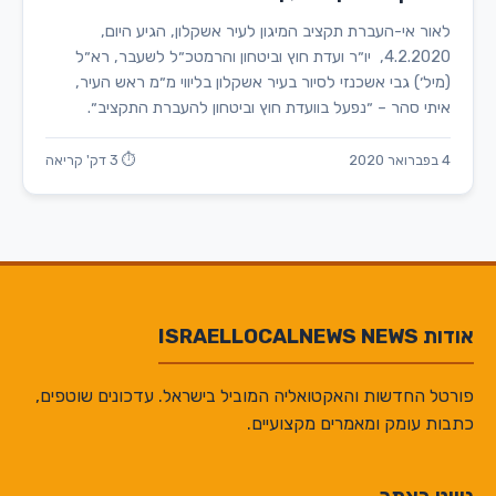
לאור אי-העברת תקציב המיגון לעיר אשקלון, הגיע היום,
4.2.2020, יו״ר ועדת חוץ וביטחון והרמטכ״ל לשעבר, רא״ל
(מיל׳) גבי אשכנזי לסיור בעיר אשקלון בליווי מ״מ ראש העיר,
איתי סהר – ״נפעל בוועדת חוץ וביטחון להעברת התקציב״.
4 בפברואר 2020
⏱ 3 דק' קריאה
אודות ISRAELLOCALNEWS NEWS
פורטל החדשות והאקטואליה המוביל בישראל. עדכונים שוטפים,
כתבות עומק ומאמרים מקצועיים.