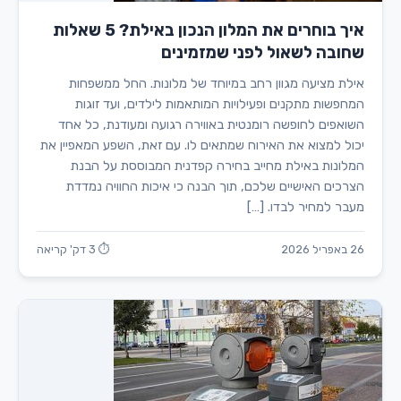
איך בוחרים את המלון הנכון באילת? 5 שאלות
שחובה לשאול לפני שמזמינים
אילת מציעה מגוון רחב במיוחד של מלונות. החל ממשפחות
המחפשות מתקנים ופעילויות המותאמות לילדים, ועד זוגות
השואפים לחופשה רומנטית באווירה רגועה ומעודנת, כל אחד
יכול למצוא את האירוח שמתאים לו. עם זאת, השפע המאפיין את
המלונות באילת מחייב בחירה קפדנית המבוססת על הבנת
הצרכים האישיים שלכם, תוך הבנה כי איכות החוויה נמדדת
מעבר למחיר לבדו. […]
26 באפריל 2026
⏱ 3 דק' קריאה