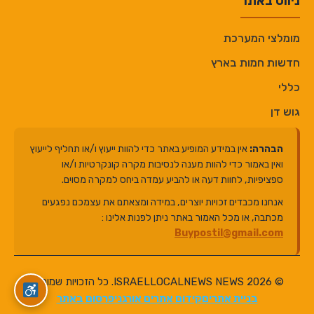
ניווט באתר
מומלצי המערכת
חדשות חמות בארץ
כללי
גוש דן
הבהרה:
אין במידע המופיע באתר כדי להוות ייעוץ ו/או תחליף לייעוץ
ואין באמור כדי להוות מענה לנסיבות מקרה קונקרטיות ו/או
ספציפיות, לחוות דעה או להביע עמדה ביחס למקרה מסוים.
אנחנו מכבדים זכויות יוצרים, במידה ומצאתם את עצמכם נפגעים
מכתבה, או מכל האמור באתר ניתן לפנות אלינו :
Buypostil@gmail.com
© 2026 ISRAELLOCALNEWS NEWS. כל הזכויות שמורות.
בניית אתרים
קידום אתרים אורגני
פרסום באתר