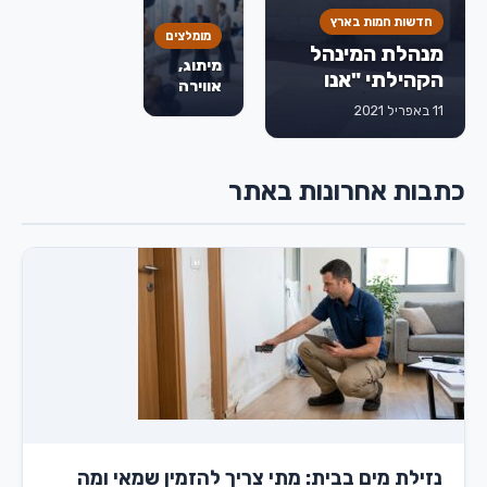
לפני
חדשות חמות בארץ
שמחליטים
מומלצים
מנהלת המינהל
מיתוג,
הקהילתי "אנו
אווירה
מודים לחברת
וחוויה:
11 באפריל 2021
איך
דואר ישראל
בלונים
שתאפשר לנו
משדרגים
לתמוך בעובדים
כתבות אחרונות באתר
אירועים
עם מוגבלויות
עסקיים
ולשלב אותם
בשוק העבודה"
נזילת מים בבית: מתי צריך להזמין שמאי ומה