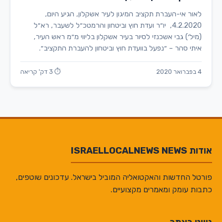
לאור אי-העברת תקציב המיגון לעיר אשקלון, הגיע היום,
4.2.2020, יו״ר ועדת חוץ וביטחון והרמטכ״ל לשעבר, רא״ל
(מיל׳) גבי אשכנזי לסיור בעיר אשקלון בליווי מ״מ ראש העיר,
איתי סהר – ״נפעל בוועדת חוץ וביטחון להעברת התקציב״.
4 בפברואר 2020
⏱ 3 דק' קריאה
אודות ISRAELLOCALNEWS NEWS
פורטל החדשות והאקטואליה המוביל בישראל. עדכונים שוטפים,
כתבות עומק ומאמרים מקצועיים.