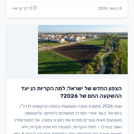
5 בינואר 2026
⏱ 3 דק' קריאה
הצפון החדש של ישראל: למה הקריות הן יעד
ההשקעה החם של 2026?
שנת 2026 מסמנת מפנה משמעותי במפת הביקושים לנדל"ן
בישראל. בעוד אזורי המרכז ממשיכים להתייקר ולהצטופף,
משקיעים וזוגות צעירים מפנים את המבט צפונה, אל המטרופולין
השני בגודלו – חיפה והקריות. המגמה הזו אינה מקרית; היא
תוצאה ישירה של השקעות עתק בתשתיות תחבורה (כביש 6 צפון,