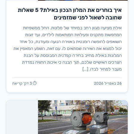
איך בוחרים את המלון הנכון באילת? 5 שאלות
שחובה לשאול לפני שמזמינים
אילת מציעה מגוון רחב במיוחד של מלונות. החל ממשפחות
המחפשות מתקנים ופעילויות המותאמות לילדים, ועד זוגות
השואפים לחופשה רומנטית באווירה רגועה ומעודנת, כל אחד
יכול למצוא את האירוח שמתאים לו. עם זאת, השפע המאפיין את
המלונות באילת מחייב בחירה קפדנית המבוססת על הבנת
הצרכים האישיים שלכם, תוך הבנה כי איכות החוויה נמדדת
מעבר למחיר לבדו. […]
26 באפריל 2026
⏱ 3 דק' קריאה