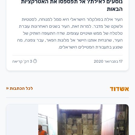
נוסעים לאילת? אל תפספסו את האטרקציות
הבאות
העיר אילת בפולקלור הישראלי היא סמל למנוחה, לסטטיות
ולשקט של מדבר. למרות זאת, העיר בשנים האחרונות עוברת
טלטלה של ממש ושינויים עצומים. שדה התעופה הוותיק של
העיר, שהנחית אותנו היישר אל מלונות הפאר, עבר צפונה, מה
שפגע בתעבורת המטיילים הישראלים.
17 בפברואר 2020
⏱ 3 דק' קריאה
אשדוד
לכל הכתבות «