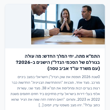
התמ"א מתה, יחי המלך החדש: מה עולה
בגורלם של הסכמי הנדל"ן הישנים ב-2026?
(עם משרד עו"ד אביב טסה)
0שנת 2026 תופסת את שוק הנדל"ן הישראלי במצב ביניים
מורכב. מצד אחד, תוכניות "ההתחדשות הבניינית" החדשות כבר
רצות בערים רבות ומחליפות את תמ"א 38. מצד שני, עשרות
אלפי בעלי דירות בישראל עדיין מחזיקים ביד חוזים חתומים משנת
2022 או 2023, ותוהים: "האם החוזה הזה שווה את הנייר שהוא
כתוב עליו?". זהו מצב משפטי עדין. יזמים […]