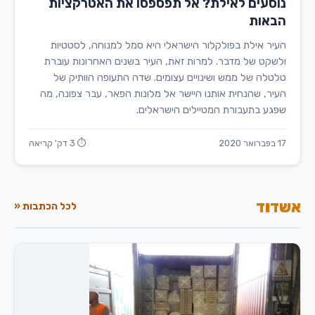
נוסעים לאילת? אל תפספסו את האטרקציות
הבאות
העיר אילת בפולקלור הישראלי היא סמל למנוחה, לסטטיות
ולשקט של מדבר. למרות זאת, העיר בשנים האחרונות עוברת
טלטלה של ממש ושינויים עצומים. שדה התעופה הוותיק של
העיר, שהנחית אותנו היישר אל מלונות הפאר, עבר צפונה, מה
שפגע בתעבורת המטיילים הישראלים.
17 בפברואר 2020
⏱ 3 דק' קריאה
אשדוד
לכל הכתבות «