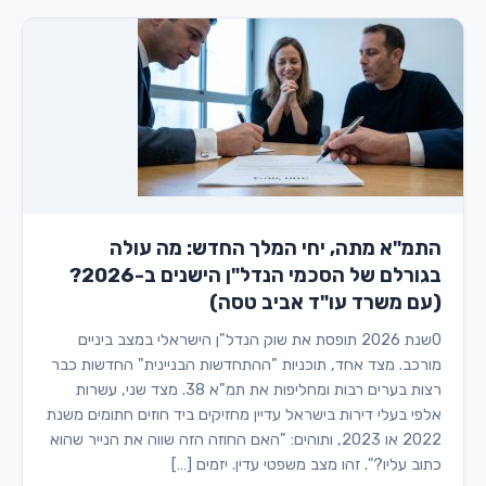
התמ"א מתה, יחי המלך החדש: מה עולה
בגורלם של הסכמי הנדל"ן הישנים ב-2026?
(עם משרד עו"ד אביב טסה)
0שנת 2026 תופסת את שוק הנדל"ן הישראלי במצב ביניים
מורכב. מצד אחד, תוכניות "ההתחדשות הבניינית" החדשות כבר
רצות בערים רבות ומחליפות את תמ"א 38. מצד שני, עשרות
אלפי בעלי דירות בישראל עדיין מחזיקים ביד חוזים חתומים משנת
2022 או 2023, ותוהים: "האם החוזה הזה שווה את הנייר שהוא
כתוב עליו?". זהו מצב משפטי עדין. יזמים […]