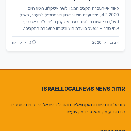
לאור אי-העברת תקציב המיגון לעיר אשקלון, הגיע היום,
4.2.2020, יו״ר ועדת חוץ וביטחון והרמטכ״ל לשעבר, רא״ל
(מיל׳) גבי אשכנזי לסיור בעיר אשקלון בליווי מ״מ ראש העיר,
איתי סהר – ״נפעל בוועדת חוץ וביטחון להעברת התקציב״.
4 בפברואר 2020
⏱ 3 דק' קריאה
אודות ISRAELLOCALNEWS NEWS
פורטל החדשות והאקטואליה המוביל בישראל. עדכונים שוטפים,
כתבות עומק ומאמרים מקצועיים.