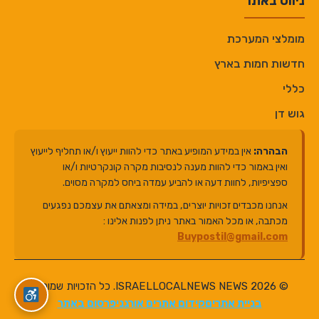
ניווט באתר
מומלצי המערכת
חדשות חמות בארץ
כללי
גוש דן
הבהרה:
אין במידע המופיע באתר כדי להוות ייעוץ ו/או תחליף לייעוץ
ואין באמור כדי להוות מענה לנסיבות מקרה קונקרטיות ו/או
ספציפיות, לחוות דעה או להביע עמדה ביחס למקרה מסוים.
אנחנו מכבדים זכויות יוצרים, במידה ומצאתם את עצמכם נפגעים
מכתבה, או מכל האמור באתר ניתן לפנות אלינו :
Buypostil@gmail.com
© 2026 ISRAELLOCALNEWS NEWS. כל הזכויות שמורות.
בניית אתרים
קידום אתרים אורגני
פרסום באתר