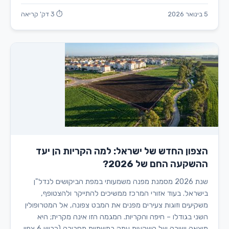
5 בינואר 2026
⏱ 3 דק' קריאה
הצפון החדש של ישראל: למה הקריות הן יעד
ההשקעה החם של 2026?
שנת 2026 מסמנת מפנה משמעותי במפת הביקושים לנדל"ן
בישראל. בעוד אזורי המרכז ממשיכים להתייקר ולהצטופף,
משקיעים וזוגות צעירים מפנים את המבט צפונה, אל המטרופולין
השני בגודלו – חיפה והקריות. המגמה הזו אינה מקרית; היא
תוצאה ישירה של השקעות עתק בתשתיות תחבורה (כביש 6 צפון,