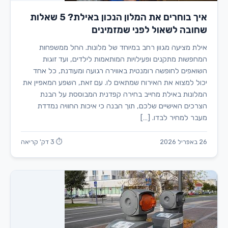
איך בוחרים את המלון הנכון באילת? 5 שאלות
שחובה לשאול לפני שמזמינים
אילת מציעה מגוון רחב במיוחד של מלונות. החל ממשפחות
המחפשות מתקנים ופעילויות המותאמות לילדים, ועד זוגות
השואפים לחופשה רומנטית באווירה רגועה ומעודנת, כל אחד
יכול למצוא את האירוח שמתאים לו. עם זאת, השפע המאפיין את
המלונות באילת מחייב בחירה קפדנית המבוססת על הבנת
הצרכים האישיים שלכם, תוך הבנה כי איכות החוויה נמדדת
מעבר למחיר לבדו. […]
26 באפריל 2026
⏱ 3 דק' קריאה