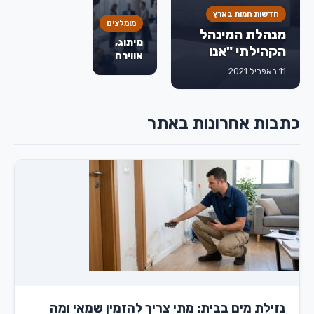
לפני
חדשות חמות בארץ
שמחליטים
מומלצים
מנהלת המינהל
מיתוג,
הקהילתי "אנו
אווירה
מודים לחברת
וחוויה:
11 באפריל 2021
איך
דואר ישראל
בלונים
שתאפשר לנו
משדרגים
לתמוך בעובדים
כתבות אחרונות באתר
אירועים
עם מוגבלויות
עסקיים
ולשלב אותם
בשוק העבודה"
נזילת מים בבית: מתי צריך להזמין שמאי ומה