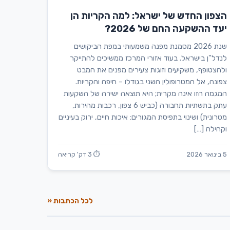
הצפון החדש של ישראל: למה הקריות הן
יעד ההשקעה החם של 2026?
שנת 2026 מסמנת מפנה משמעותי במפת הביקושים
לנדל"ן בישראל. בעוד אזורי המרכז ממשיכים להתייקר
ולהצטופף, משקיעים וזוגות צעירים מפנים את המבט
צפונה, אל המטרופולין השני בגודלו – חיפה והקריות.
המגמה הזו אינה מקרית; היא תוצאה ישירה של השקעות
עתק בתשתיות תחבורה (כביש 6 צפון, רכבות מהירות,
מטרונית) ושינוי בתפיסת המגורים: איכות חיים, ירוק בעיניים
וקהילה […]
5 בינואר 2026
⏱ 3 דק' קריאה
לכל הכתבות «