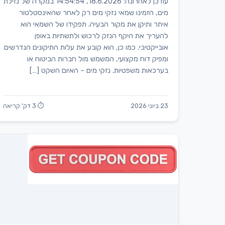
עודכן לאחרונה: 18.6.2026, 14:54:54 במקרה של נזילת
מים, הזמינו שמאי נזקי מים רק לאחר שהאינסטלטור
איתר ותיקן את מקור הבעיה. תפקידו של השמאי הוא
להעריך את היקף הנזק לרכוש ולתשתיות באופן
אובייקטיבי. כמו כן, הוא קובע את עלות התיקונים הנדרשים
ומפיק דוח מקצועי, המשמש מול חברות הביטוח או
בערכאות משפטיות. נזקי מים – האיום השקט […]
23 ביוני 2026
⏱ 3 דק' קריאה